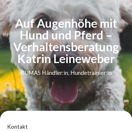
Auf Augenhöhe mit
Hund und Pferd –
Verhaltensberatung
Katrin Leineweber
BUMAS Händler:in
,
Hundetrainier:in
Kontakt