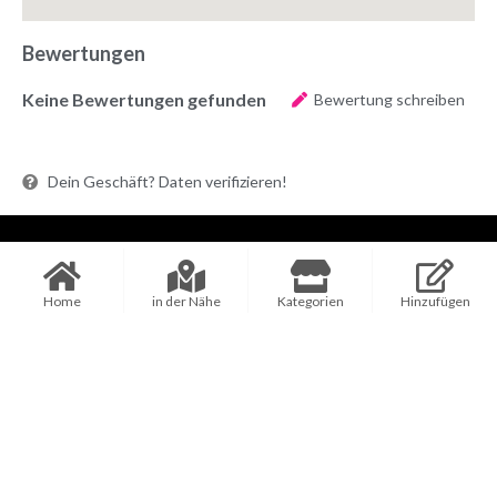
Bewertungen
Keine Bewertungen gefunden
Bewertung schreiben
Dein Geschäft? Daten verifizieren!
Services
BUMAS Händler Innen
Hundeschule
Home
in der Nähe
Kategorien
Hinzufügen
Gassi-Service
Hundeshop
Hundefriseur
Tierarzt
Hundepension
Medizinische Dienstleistung
Social Media
Tierbestatter
Facebook