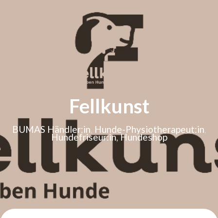
Fellkunst
BUMAS Händler:in
,
Hunde-Physiotherapeut:in
,
Hundefriseur:in
,
Hundeshop